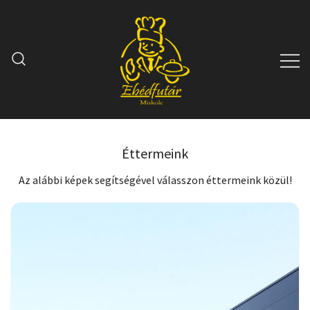
Skip
to
content
Ebédfutár
Minden, ami vendéglátás
Éttermeink
Az alábbi képek segítségével válasszon éttermeink közül!