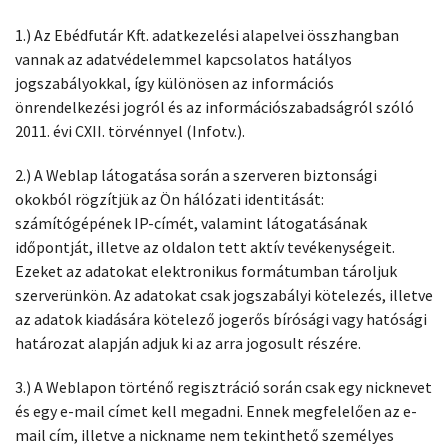
1.) Az Ebédfutár Kft. adatkezelési alapelvei összhangban
vannak az adatvédelemmel kapcsolatos hatályos
jogszabályokkal, így különösen az információs
önrendelkezési jogról és az információszabadságról szóló
2011. évi CXII. törvénnyel (Infotv.).
2.) A Weblap látogatása során a szerveren biztonsági
okokból rögzítjük az Ön hálózati identitását:
számítógépének IP-címét, valamint látogatásának
időpontját, illetve az oldalon tett aktív tevékenységeit.
Ezeket az adatokat elektronikus formátumban tároljuk
szerverünkön. Az adatokat csak jogszabályi kötelezés, illetve
az adatok kiadására kötelező jogerős bírósági vagy hatósági
határozat alapján adjuk ki az arra jogosult részére.
3.) A Weblapon történő regisztráció során csak egy nicknevet
és egy e-mail címet kell megadni. Ennek megfelelően az e-
mail cím, illetve a nickname nem tekinthető személyes