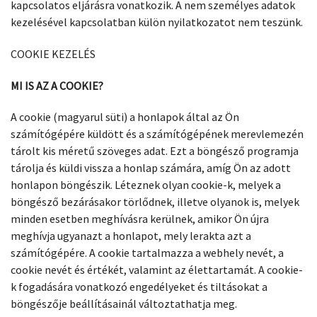
kapcsolatos eljárásra vonatkozik. A nem személyes adatok
kezelésével kapcsolatban külön nyilatkozatot nem teszünk.
COOKIE KEZELÉS
MI IS AZ A COOKIE?
A cookie (magyarul süti) a honlapok által az Ön
számítógépére küldött és a számítógépének merevlemezén
tárolt kis méretű szöveges adat. Ezt a böngésző programja
tárolja és küldi vissza a honlap számára, amíg Ön az adott
honlapon böngészik. Léteznek olyan cookie-k, melyek a
böngésző bezárásakor törlődnek, illetve olyanok is, melyek
minden esetben meghívásra kerülnek, amikor Ön újra
meghívja ugyanazt a honlapot, mely lerakta azt a
számítógépére. A cookie tartalmazza a webhely nevét, a
cookie nevét és értékét, valamint az élettartamát. A cookie-
k fogadására vonatkozó engedélyeket és tiltásokat a
böngészője beállításainál változtathatja meg.