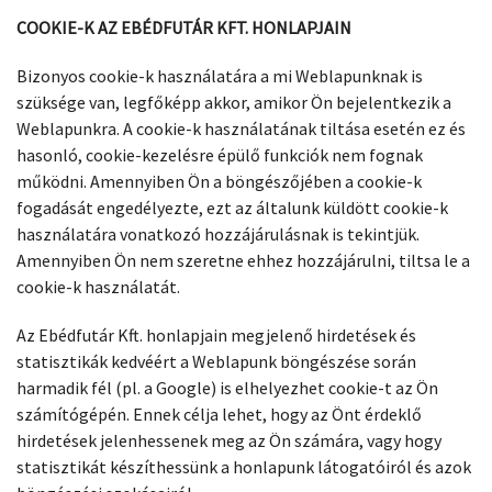
COOKIE-K AZ EBÉDFUTÁR KFT. HONLAPJAIN
Bizonyos cookie-k használatára a mi Weblapunknak is
szüksége van, legfőképp akkor, amikor Ön bejelentkezik a
Weblapunkra. A cookie-k használatának tiltása esetén ez és
hasonló, cookie-kezelésre épülő funkciók nem fognak
működni. Amennyiben Ön a böngészőjében a cookie-k
fogadását engedélyezte, ezt az általunk küldött cookie-k
használatára vonatkozó hozzájárulásnak is tekintjük.
Amennyiben Ön nem szeretne ehhez hozzájárulni, tiltsa le a
cookie-k használatát.
Az Ebédfutár Kft. honlapjain megjelenő hirdetések és
statisztikák kedvéért a Weblapunk böngészése során
harmadik fél (pl. a Google) is elhelyezhet cookie-t az Ön
számítógépén. Ennek célja lehet, hogy az Önt érdeklő
hirdetések jelenhessenek meg az Ön számára, vagy hogy
statisztikát készíthessünk a honlapunk látogatóiról és azok