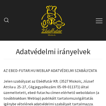
Skip
to
content
Ebédfutár
Minden, ami vendéglátás
Adatvédelmi irányelvek
AZ EBED-FUTAR.HU WEBLAP ADATVÉDELMI SZABÁLYZATA
Jelen szabályzat az Ebédfutár Kft. (3527 Miskolc, József
Attila u. 25-27., Cégjegyzékszám: 05-09-011371) által
üzemeltetett, ebed-futar.hu címen elérhető weboldalon (a
továbbiakban: Weblap) publikált tartalomszolgáltatás
igénybe vételének adatvédelmi szabályait tartalmazza.