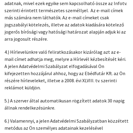
adatnak, mivel ezek egyike sem kapcsolható össze az Infotv.
szerinti érintett természetes személlyel. Az e-mail címek
más számára nem láthatók. Az e-mail címeket csak
jogszabályi kötelezés, illetve az adatok kiadására kötelező
jogerős bírósági vagy hatósági határozat alapján adjuk ki az
arra jogosult részére.
4.) Hírlevelünkre való feliratkozásakor kizárólag azt az e-
mail címet adhatja meg, melyre a Hírlevél kézbesítését kéri.
A jelen Adatvédelmi Szabályzat elfogadásával Ön
kifejezetten hozzájárul ahhoz, hogy az Ebédfutár Kft. az Ön
részére hírleveleket, illetve a 2008. évi XLVIII. tv. szerinti
reklámot küldjön.
5.) A szerver által automatikusan rögzített adatok 30 napig
állnak rendelkezésünkre.
6.) Valamennyi, a jelen Adatvédelmi Szabályzatban közzétett
metódus az Ön személyes adatainak kezelésével